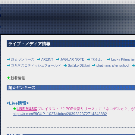
ライブ・メディア情報
超☆ヤンキース
AREINT
JAGUAR NOTE
花冷え。
Lucky Kilimanja
立ち耳スコティッシュフォールド
Su凸ko D凹koi
phatmans after school
★
新着情報
超☆ヤンキース
<Live情報>
★
LINE MUSIC
プレイリスト『J-POP最新リリース』に「ネコデスカ？」
https://x.com/BIGUP_1027/status/2039282372714348882