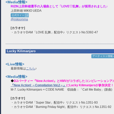
<Media情報>
RIZIN上田幹雄選手の入場曲として「LOVE♡乱舞」が採用されました♪
上田幹雄 MIKIO UEDA
公式サイト
@mikiomma
[カラオケ]
・カラオケDAM「LOVE 乱舞」配信中♪ リクエストNo.5392-47
Lucky Kilimanjaro
アーティスト情報
<Live情報>
最新情報は
こちら
♪
<Media情報>
◆
DJパーティー『New Action!』とHMVがコラボしたコンピレーションア
『New Action! ～Compilation Vol.2～』
にLucky Kilimanjaroが参加決定
M-7. Lucky Kilimanjaro × CODE NAME 収録曲：「Call Me Baby」(新曲)
[カラオケ]
・カラオケDAM「Super Star」配信中♪ リクエストNo.1351-93
・カラオケDAM「Burning Friday Night」配信中♪ リクエストNo.1351-92