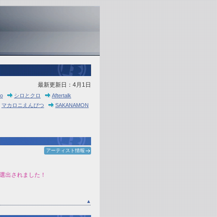
最新更新日：4月1日
ro
シロとクロ
Aftertalk
マカロニえんぴつ
SAKANAMON
アーティスト情報
が選出されました！
▲