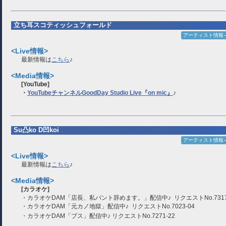
立ち耳スコティッシュフォールド
アーティスト情報
<Live情報>
最新情報は
こちら
♪
<Media情報>
[YouTube]
・
YouTubeチャンネルGoodDay Studio Live『on mic
』
♪
Su凸ko D凹koi
アーティスト情報
<Live情報>
最新情報は
こちら
♪
<Media情報>
[カラオケ]
・カラオケDAM「店長、私バント辞めます。」配信中♪ リクエストNo.7317
・カラオケDAM「元カノ地獄」配信中♪ リクエストNo.7023-04
・カラオケDAM「ブス」配信中♪ リクエストNo.7271-22