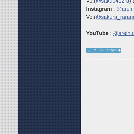
Vo.(
@saku0412ra
) 
Instagram
:
@areint
Vo.(
@sakura_raran
YouTube
:
@areinto
ライブ・メディア情報