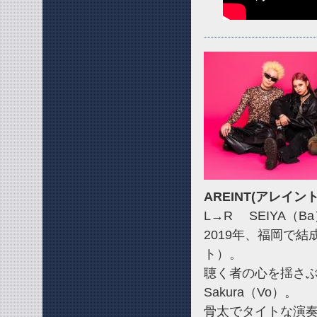
AREINT(アレイン
L→R SEIYA（Ba
2019年、福岡で結
ト）。
聴く者の心を揺さ
Sakura（Vo）。
骨太でタイトな演奏