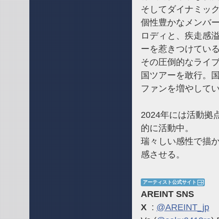
そしてダイナミック
個性豊かなメンバ
ロディと、疾走感
ーを惹きつけてい
その圧倒的なライ
国ツアーを敢行。
ファンを増やして
2024年には活動
的に活動中。
瑞々しい感性で描
感させる。
アーティスト公式サイト
AREINT SNS
X
:
@AREINT_jp