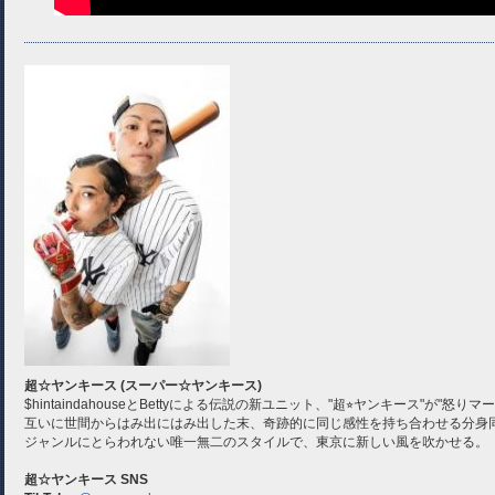
超☆ヤンキース (スーパー☆ヤンキース)
$hintaindahouseとBettyによる伝説の新ユニット、"超⭐︎ヤンキース"が"怒
互いに世間からはみ出にはみ出した末、奇跡的に同じ感性を持ち合わせる分身
ジャンルにとらわれない唯一無二のスタイルで、東京に新しい風を吹かせる。
超☆ヤンキース
SNS