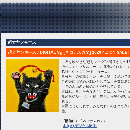
超☆ヤンキース
超☆ヤンキース / DIGITAL Sg [ネコデスカ？] 2026.4.1 ON SALE!
世界を騒がせた“怒りマーク”の誕生から約1
今年はエイプリルフールに渾身の1作をリリ
TVをつければバッドニュース。
自分たちの楽曲ぐらい、今は楽しく聴いて
この楽曲に秘めた想いとしては、干支に選
世界の沢山の人種のことを指している。
選ばれた者だからなんだ。選ばれなかった
肌の色やルーツ、年齢、性別、立場の違い
ある。
常識にとらわれず、みんなありのままで良
曲。
〈配信曲〉「ネコデスカ？」
4/1(水) デジタル配信♪