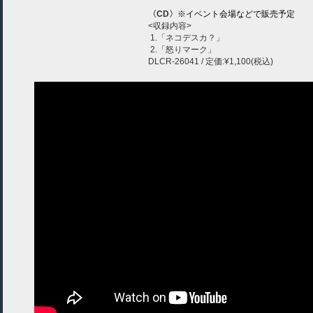
〈CD〉
※イベント会場などで販売予定
<収録内容>
1.「ネコデスカ？」
2.「怒りマーク」
DLCR-26041 / 定価:¥1,100(税込)