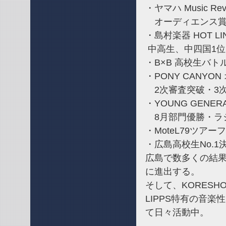
・ヤマハ Music Revo
オーディエンス賞
・島村楽器 HOT LI
中高生、中四国1位
・B×B 高校生バト
・PONY CANYO
2次審査突破・3
・YOUNG GENERAT
8月部門優勝・ラ
・MoteL79ツア
・広島高校生No.1
広島で数多くの結果
に進出する。
そして、KORESHO
LIPPS特有の音
て日々活動中。