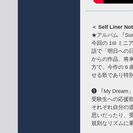
＜ Self Liner No
★アルバム 『Sunlig
今回の 1st ミニア
語で「明日への
からの作品、将
方で、今作の 6 
せる歌であり特別
❶ 「My Drea
受験生への応援
それぞれ自分の
思いだったり、
規則なリズムに