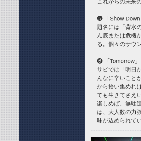
これからの未来
❺ 「Show Do
題名には「背水
ん底または危機
る。個々のサウ
❻ 「Tomorrow
サビでは「明日
んなに辛いこと
から拾い集めれ
ても生きてさえ
楽しめば、無駄
は、大人数の力
味が込められて