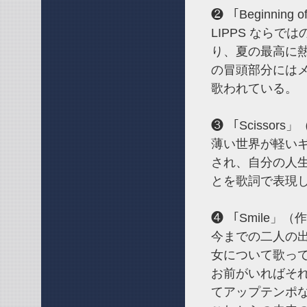
❷ 「Beginni
LIPPS なら
り、夏の最高に
の冒頭部分には
歌われている。
❸ 「Scissor
薄い世界が軽い
され、自分の人
とを歌詞で表現
❹ 「Smile」
今までの二人の
女について歌っ
お前がいればそ
てアップテンポ