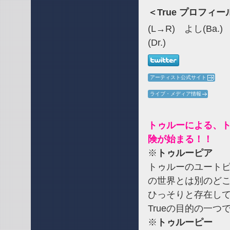
＜True プロフィー
(L→R) よし(Ba
(Dr.)
アーティスト公式サイト
ライブ・メディア情報
トゥルーによる、
険が始まる！！
※
トゥルーピア
トゥルーのユート
の世界とは別のど
ひっそりと存在し
Trueの目的の一つ
※
トゥルーピー