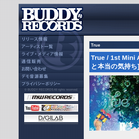
True
True / 1st
と本当の気持ち] 20
© BUDDY RECORDS All rights reserved.