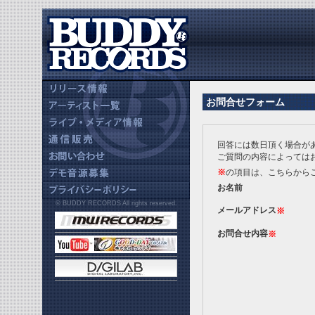
お問合せフォーム
回答には数日頂く場合が
ご質問の内容によっては
※
の項目は、こちらから
お名前
© BUDDY RECORDS All rights reserved.
メールアドレス
※
お問合せ内容
※